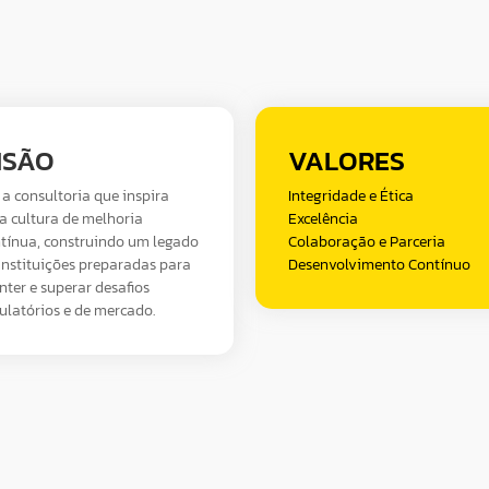
ISÃO
VALORES
 a consultoria que inspira
Integridade e Ética
 cultura de melhoria
Excelência
tínua, construindo um legado
Colaboração e Parceria
instituições preparadas para
Desenvolvimento Contínuo
ter e superar desafios
ulatórios e de mercado.