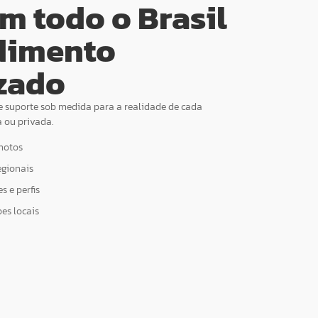
m todo o Brasil
dimento
zado
e suporte sob medida para a realidade de cada
a ou privada.
motos
egionais
 e perfis
es locais