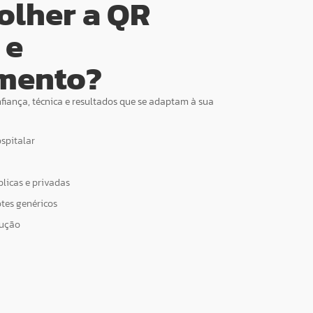
olher a QR
 e
mento?
fiança, técnica e resultados que se adaptam à sua
spitalar
licas e privadas
tes genéricos
cução